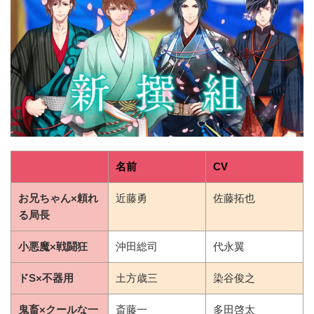
名前
CV
お兄ちゃん×頼れ
近藤勇
佐藤拓也
る局長
小悪魔×戦闘狂
沖田総司
代永翼
ドS×不器用
土方歳三
染谷俊之
鬼畜×クールな一
斎藤一
多田啓太