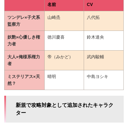
名前
CV
ツンデレ×子犬系
山崎烝
八代拓
監察方
妖艶×心優しき権
徳川慶喜
鈴木達央
力者
大人×俺様系権力
帝（みかど）
武内駿輔
者
ミステリアス×天
晴明
中島ヨシキ
然？
新規で攻略対象として追加されたキャラク
ター