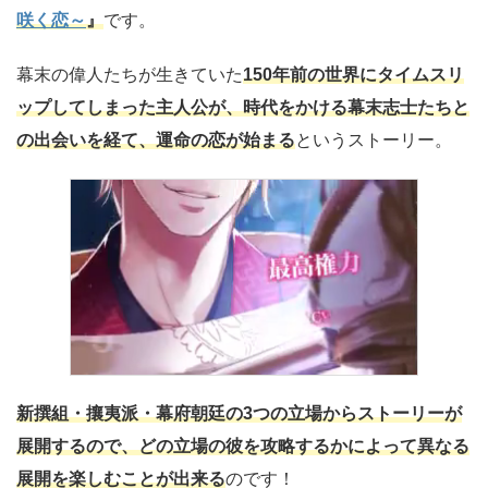
咲く恋～
』
です。
幕末の偉人たちが生きていた
150年前の世界にタイムスリ
ップしてしまった主人公が、時代をかける幕末志士たちと
の出会いを経て、運命の恋が始まる
というストーリー。
新撰組・攘夷派・幕府朝廷の3つの立場からストーリーが
展開するので、どの立場の彼を攻略するかによって異なる
展開を楽しむことが出来る
のです！