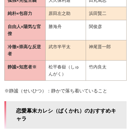
孤独×完璧主義
大久保利通
田丸篤志
純朴×包容力
原田左之助
浜田賢二
自由人×陽気な官
勝海舟
関俊彦
僚
冷徹×崇高な反逆
武市半平太
神尾晋一郎
者
静謐×知恵者※
松平春嶽（しゅ
竹内良太
んがく）
※静謐（せいひつ）：静かで落ち着いていること
恋愛幕末カレシ（ばくかれ）のおすすめキ
ャラ