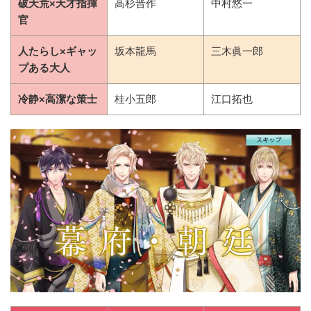
破天荒×天才指揮
高杉晋作
中村悠一
官
人たらし×ギャッ
坂本龍馬
三木眞一郎
プある大人
冷静×高潔な策士
桂小五郎
江口拓也