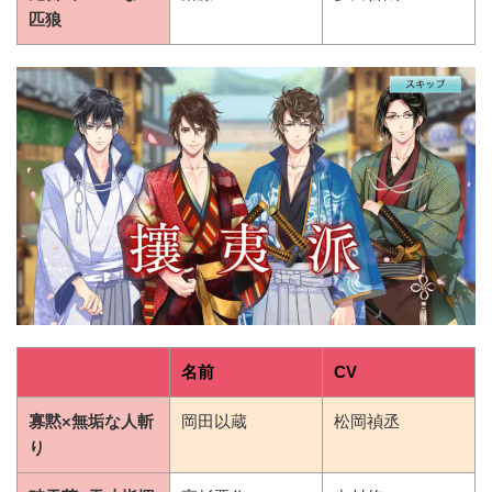
匹狼
名前
CV
寡黙×無垢な人斬
岡田以蔵
松岡禎丞
り