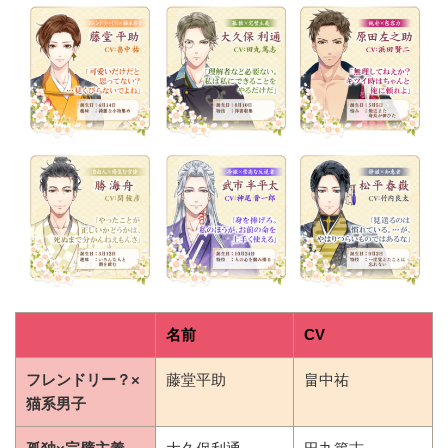
名前
CV
フレンドリー？×
藤堂平助
畠中祐
猫系男子