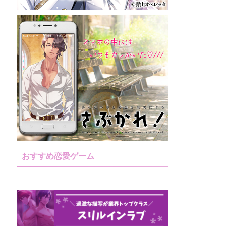
おすすめ恋愛ゲーム