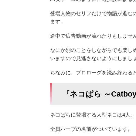
登場人物のセリフだけで物語が進む
ます。
途中で広告動画が流れたりもしませ
なにか別のことをしながらでも楽し
いますので見逃さないようにしまし
ちなみに、プロローグを読み終わる
『ネコぱら ～Catboy
ネコぱらに登場する人型ネコは4人。
全員ハーブの名前がついています。