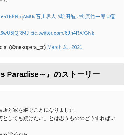
ーム
.co/51KkNfqAM9
#石川界人
#駒田航
#梅原裕一郎
#榎
o/a6wU5IQRMJ
pic.twitter.com/6Jh4RXfGNk
al (@nekopara_pr)
March 31, 2021
s Paradise～』のストーリー
茶店と家を継ぐことになりました。
何としても続けたい」とは思うもののどうすればい
ある学校から