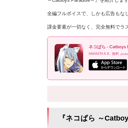
～Catboys Paradise～』を紹介し
全編フルボイスで、しかも広告もな
課金要素が一切なく、完全無料でラ
ネコぱら - Catboys P
AMANITA K.K.
無料
poste
『ネコぱら ～Catboy